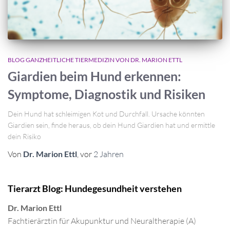
BLOG GANZHEITLICHE TIERMEDIZIN VON DR. MARION ETTL
Giardien beim Hund erkennen:
Symptome, Diagnostik und Risiken
Dein Hund hat schleimigen Kot und Durchfall. Ursache könnten
Giardien sein, finde heraus, ob dein Hund Giardien hat und ermittle
dein Risiko
Von
Dr. Marion Ettl
, vor
2 Jahren
Tierarzt Blog: Hundegesundheit verstehen
Dr. Marion Ettl
Fachtierärztin für Akupunktur und Neuraltherapie (A)