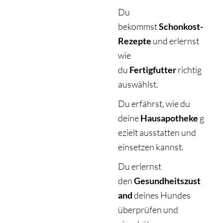
Du
bekommst
Schonkost-
Rezepte
und erlernst
wie
du
Fertigfutter
richtig
auswählst.
Du erfährst, wie du
deine
Hausapotheke
g
ezielt ausstatten und
einsetzen kannst.
Du erlernst
den
Gesundheitszust
and
deines Hundes
überprüfen und