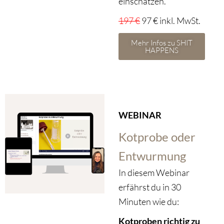
einschätzen.
197 €
97 € inkl. MwSt.
Mehr Infos zu SHIT
HAPPENS
WEBINAR
Kotprobe oder
Entwurmung
In diesem Webinar
erfährst du in 30
Minuten wie du:
Kotproben richtig zu