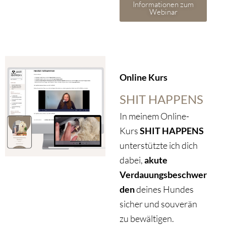
Informationen zum
Webinar
Online Kurs
SHIT HAPPENS
In meinem Online-
Kurs
SHIT HAPPENS
unterstützte ich dich
dabei,
akute
Verdauungsbeschwer
den
deines Hundes
sicher und souverän
zu bewältigen.