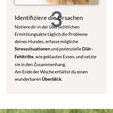
3
Identifiziere die Ursachen
Notiere dir in der übersichtlichen
Ermittlungsakte täglich die Probleme
deines Hundes, erfasse mögliche
und potenzielle
–
Stresssituationen
Diät
, wie geklautes Essen, und setzte
Fehltritte
sie in den Zusammenhang.
Am Ende der Woche erhältst du einen
wunderbaren
.
Überblick