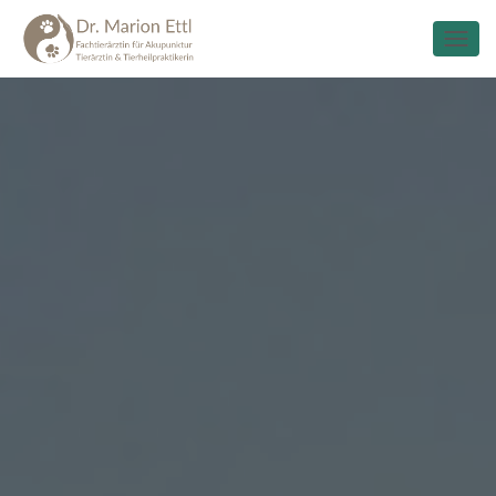
N
A
V
I
G
A
T
I
O
N
U
M
S
C
H
A
L
T
E
N