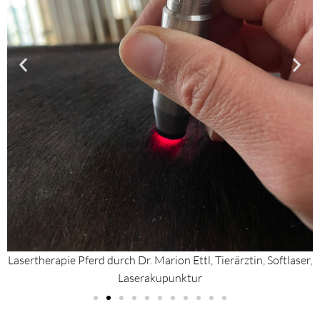
r,
Lasertherapie Pferd durch Dr. Marion Ettl, Tierärztin, Softlaser,
L
Laserakupunktur