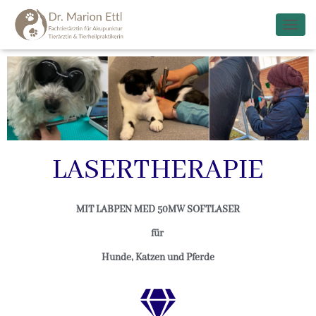
N
A
V
I
G
A
T
I
O
N
LASERTHERAPIE
U
M
S
MIT LABPEN MED 50MW SOFTLASER
C
H
für
A
L
Hunde, Katzen und Pferde
T
E
N