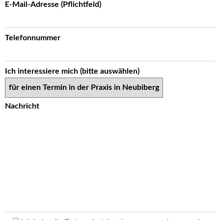
Bitte lasse dieses Feld leer.
Bitte lasse dieses Feld leer.
E-Mail-Adresse (Pflichtfeld)
Telefonnummer
Ich interessiere mich (bitte auswählen)
Nachricht