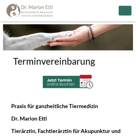
N
A
V
I
G
A
T
I
Terminvereinbarung
O
N
U
M
S
C
H
A
Praxis für ganzheitliche Tiermedizin
L
T
Dr. Marion Ettl
E
N
Tierärztin, Fachtierärztin für Akupunktur und