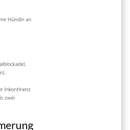
Ihre Hündin an
alblockade).
n).
r Inkontinenz
is zwei
mmerung