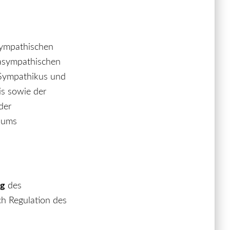
sympathischen
rasympathischen
 Sympathikus und
is sowie der
der
ikums
ng
des
h Regulation des