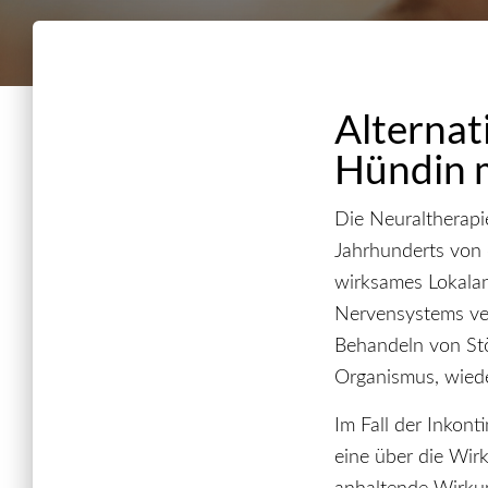
Alternat
Hündin 
Die Neuraltherapie
Jahrhunderts von 
wirksames Lokalan
Nervensystems ver
Behandeln von Stör
Organismus, wiede
Im Fall der Inkont
eine über die Wir