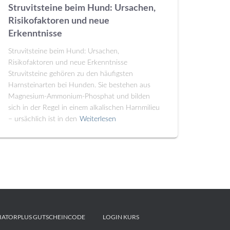
Struvitsteine beim Hund: Ursachen,
Risikofaktoren und neue
Erkenntnisse
Struvitsteine beim Hund: Ursachen,
Risikofaktoren und neue Erkenntnisse
Struvitsteine gehören zu den häufigsten
Harnsteinarten bei Hunden. Sie bestehen aus
Magnesium-Ammonium-Phosphat und bilden
sich in der Regel in einem alkalischen Harnmilieu
– ursächlich ist in den
Weiterlesen
IATORPLUS GUTSCHEINCODE
LOGIN KURS