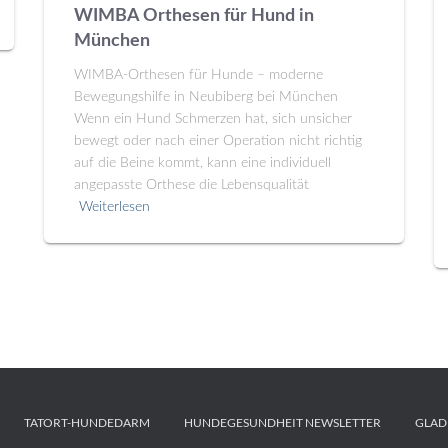
WIMBA Orthesen für Hund in
München
WIMBA-Orthesen für Hunde – moderne
Bewegungshilfe in Neubiberg bei München
Wenn ein Hund Schmerzen hat, sich unsicher
bewegt oder nach einer Operation nicht richtig
auf die Beine kommt, kann eine individuell
angepasste Orthese die Lebensqualität
Weiterlesen
TATORT-HUNDEDARM
HUNDEGESUNDHEIT NEWSLETTER
GLAD