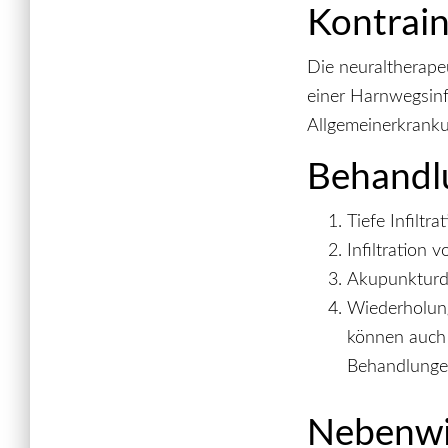
Kontrain
Die neuraltherape
einer Harnwegsinfe
Allgemeinerkranku
Behandl
Tiefe Infiltr
Infiltration 
Akupunkturdi
Wiederholung
können auch m
Behandlunge
Nebenwi