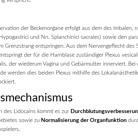
g verspricht.
nervation der Beckenorgane erfolgt aus dem des lmbalen, 
Hypogastrici und Nn. Splanchinici sacrales) sowie den pa
dem Grenzstrang entspringen. Aus dem Nervengeflecht des
tspringt der für die Harnblase zuständiger Plexus vesical
lis, der wiederum Vagina und Gebärmutter innerviert. Bei 
ade werden dies beiden Plexus mithilfe des Lokalanästhet
ckiert.
smechanismus
on des Lidocains kommt es zur
Durchblutungsverbesseru
ebietes sowie zu
Normalisierung der Organfunktion
durc
spielers.