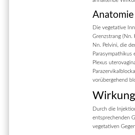
anhaltende Wirkun
Anatomie
Die vegetative In
Grenzstrang (Nn. 
Nn. Pelvini, die 
Parasympathikus en
Plexus uterovagina
Parazervikalblock
vorübergehend blo
Wirkung
Durch die Injekti
entsprechenden G
vegetativen Gegen